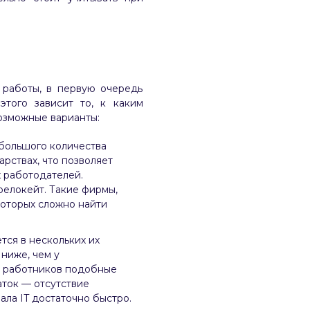
 работы, в первую очередь
того зависит то, к каким
озможные варианты:
большого количества
арствах, что позволяет
 работодателей.
релокейт. Такие фирмы,
которых сложно найти
ся в нескольких их
ниже, чем у
а работников подобные
аток — отсутствие
ла IT достаточно быстро.