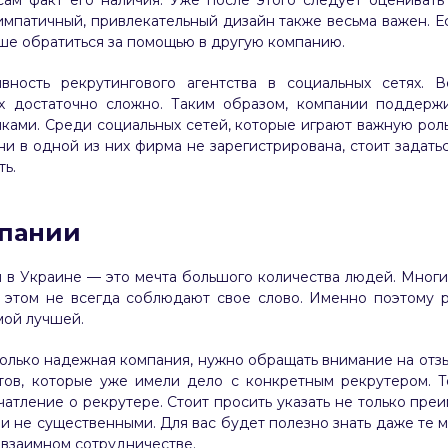
ам факт его наличия. Уже после этого следует оценивать
импатичный, привлекательный дизайн также весьма важен. Е
чше обратиться за помощью в другую компанию.
вность рекрутингового агентства в социальных сетях. 
х достаточно сложно. Таким образом, компании поддержи
иками. Среди социальных сетей, которые играют важную роль
и ни в одной из них фирма не зарегистрирована, стоит задат
ь.
мпании
 в Украине — это мечта большого количества людей. Мног
 этом не всегда соблюдают свое слово. Именно поэтому р
мой лучшей.
колько надежная компания, нужно обращать внимание на отзы
тов, которые уже имели дело с конкретным рекрутером. То
атление о рекрутере. Стоит просить указать не только пре
 и не существенными. Для вас будет полезно знать даже те 
взаимном сотрудничестве.