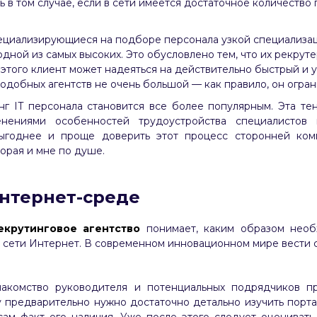
ь в том случае, если в сети имеется достаточное количество
пециализирующиеся на подборе персонала узкой специализац
одной из самых высоких. Это обусловлено тем, что их рекрут
этого клиент может надеяться на действительно быстрый и 
одобных агентств не очень большой — как правило, он огран
г IT персонала становится все более популярным. Эта те
енениями особенностей трудоустройства специалистов
выгоднее и проще доверить этот процесс сторонней комп
торая и мне по душе.
интернет-среде
крутинговое агентство
понимает, каким образом необ
 сети Интернет. В современном инновационном мире вести с
накомство руководителя и потенциальных подрядчиков пр
 предварительно нужно достаточно детально изучить портал