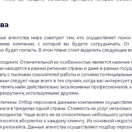
ва
ые агентства мира советуют тем, кто осуществляет поиск
змер компании, с которой вы будете сотрудничать. От э
но будет попасть. В этом плане стоит выделить следующие в
олдинги. Отличительной их особенностью является наличие 
и находятся в разных регионах страны и даже в разных госуд
ть с тысячами соискателей работы и сотнями потенциальных
нии следует чаще всего в тех случаях, когда вас интересует 
ствлять найм действительно эксклюзивных профессионалов, 
рекрутинга, используемыми другими.
еличины. Отбор персонала данными компаниями осуществляет
хся в пределах одной страны. Стоимость их услуг несколько 
холдингов. Чаще всего из-за относительно небольшого штат
тносятся абсолютно к каждому клиенту. Их основной недост
 релокейта. Данные агентства осуществляют подбор персона