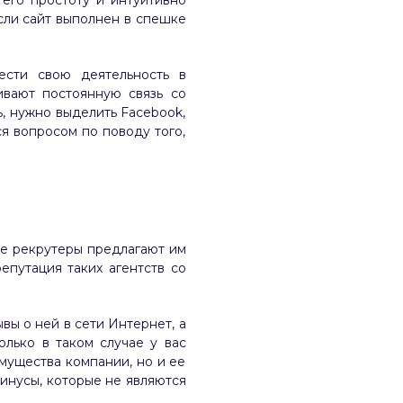
 его простоту и интуитивно
сли сайт выполнен в спешке
Вести свою деятельность в
вают постоянную связь со
, нужно выделить Facebook,
ься вопросом по поводу того,
ие рекрутеры предлагают им
епутация таких агентств со
вы о ней в сети Интернет, а
лько в таком случае у вас
имущества компании, но и ее
минусы, которые не являются