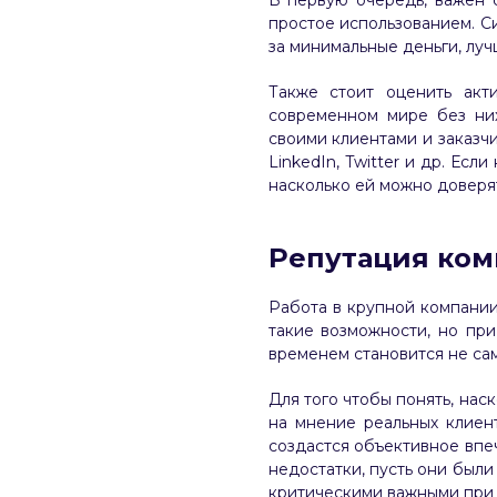
В первую очередь, важен с
простое использованием. С
за минимальные деньги, лу
Также стоит оценить акти
современном мире без ни
своими клиентами и заказч
LinkedIn, Twitter и др. Есл
насколько ей можно доверят
Репутация ко
Работа в крупной компании
такие возможности, но при
временем становится не са
Для того чтобы понять, нас
на мнение реальных клиен
создастся объективное впеч
недостатки, пусть они были
критическими важными при 