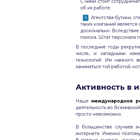
С ними стоит сотрудничат
об их работе.
Агентства-бутики, с
таких компаний является 
досконально. Вследствие 
поиска. Штат персонала п
В последние годы рекрутин
числе, и западными изм
технологий. Им намного 
заниматься той работой, ко
Активность в 
Наше
международное ре
деятельность во Всемирной
просто невозможно.
В большинстве случаев з
интернете. Именно поэтому