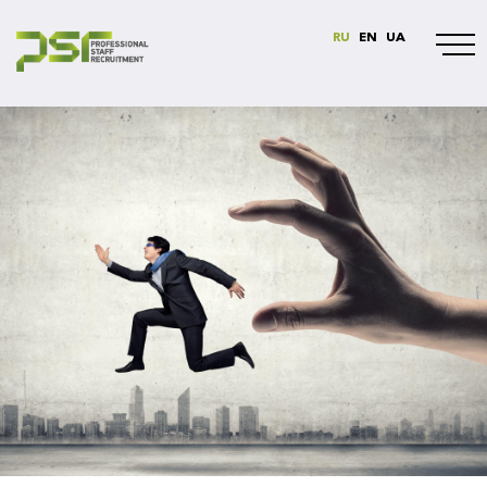
RU
EN
UA