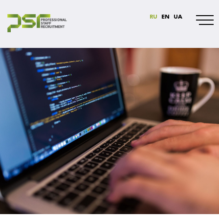
RU
EN
UA