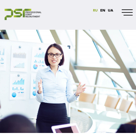
RU
EN
UA