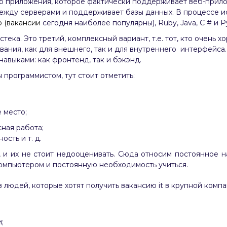
 приложения, которое фактически поддерживает веб-прилож
между серверами и поддерживает базы данных. В процессе и
p (вакансии
сегодня наиболее популярны), Ruby, Java, C # и P
тека. Это третий, комплексный вариант, т.е. тот, кто очень 
ания, как для внешнего, так и для внутреннего интерфейса.
выками: как фронтенд, так и бэкэнд.
 программистом, тут стоит отметить:
 место;
ная работа;
сть и т. д.
 и их не стоит недооценивать. Сюда относим постоянное н
мпьютером и постоянную необходимость учиться.
 людей, которые хотят получить вакансию it в крупной компа
;