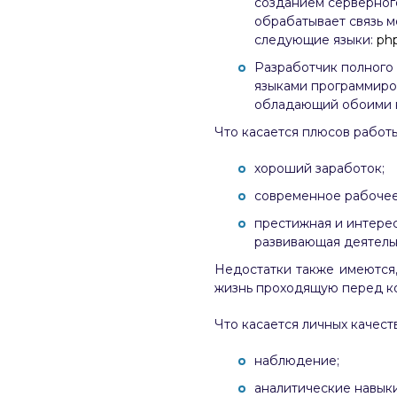
созданием серверного
обрабатывает связь 
следующие языки:
ph
Разработчик полного с
языками программиров
обладающий обоими на
Что касается плюсов работы
хороший заработок;
современное рабочее
престижная и интерес
развивающая деятельно
Недостатки также имеются,
жизнь проходящую перед ко
Что касается личных качеств
наблюдение;
аналитические навыки