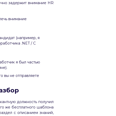
точно задержит внимание HR
лечь внимание
андидат (например, я
работчика .NET / C
работчик я был частью
не).
то вы не отправляете
разбор
акантную должность получил
ого же бесплатного шаблона
раздел с описанием знаний,