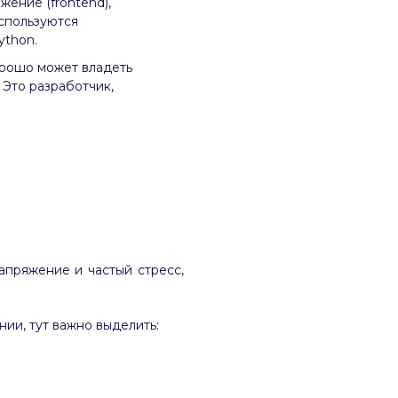
ение (frontend),
спользуются
ython.
хорошо может владеть
 Это разработчик,
апряжение и частый стресс,
нии, тут важно выделить: