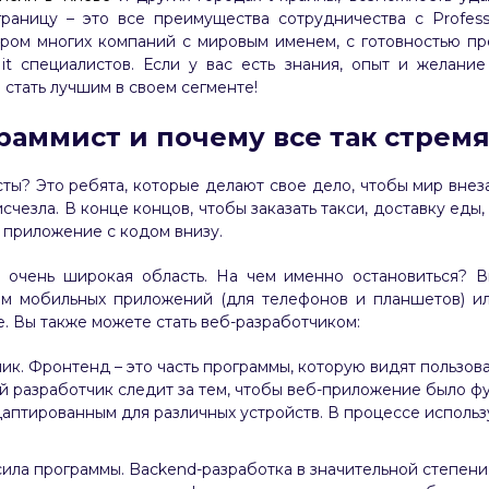
раницу – это все преимущества сотрудничества с Professi
ром многих компаний с мировым именем, с готовностью пре
it специалистов. Если у вас есть знания, опыт и желание
стать лучшим в своем сегменте!
раммист и почему все так стремя
сты? Это ребята, которые делают свое дело, чтобы мир вне
счезла. В конце концов, чтобы заказать такси, доставку еды
о приложение с кодом внизу.
 очень широкая область. На чем именно остановиться? В
ом мобильных приложений (для телефонов и планшетов) 
. Вы также можете стать веб-разработчиком:
ик. Фронтенд – это часть программы, которую видят пользова
й разработчик следит за тем, чтобы веб-приложение было ф
аптированным для различных устройств. В процессе использ
ила программы. Backend-разработка в значительной степени