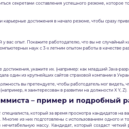
иться секретами составления успешного резюме, которое 
и карьерные достижения в начало резюме, чтобы сразу прив
й у вас опыт. Покажите работодателю, что вы не случайный к
омпьютерных наук с 3-х летним опытом работы в качестве раз
ые достижения, укажите их. (например: как младший Java-раз
дала один из крупнейших сайтов страховой компании в Украи
олжность вы претендуете, чтобы работодатель мог видеть, ч
например, я заинтересован в развитии на должности X Y, Z).
ммиста – пример и подробный 
R специалиста, который за время просмотра кандидатов на в
. Многие из них подготовлены с использованием одного и т
в нечитабельную массу. Кандидат, который создаст четкий 