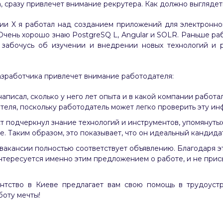
, сразу привлечет внимание рекрутера. Как должно выгляде
ии X я работал над созданием приложений для электронно
 Очень хорошо знаю PostgreSQ L, Angular и SOLR. Раньше раб
 забочусь об изучении и внедрении новых технологий и 
азработчика привлечет внимание работодателя:
аписал, сколько у него лет опыта и в какой компании работал
теля, поскольку работодатель может легко проверить эту и
т подчеркнул знание технологий и инструментов, упомянуты
. Таким образом, это показывает, что он идеальный кандидат
вакансии полностью соответствует объявлению. Благодаря э
интересуется именно этим предложением о работе, и не прис
ентство в Киеве предлагает вам свою помощь в трудоуст
боту мечты!