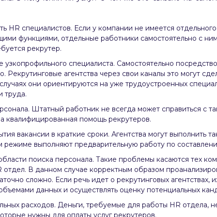
ь HR специалистов. Если у компании не имеется отдельного
ими функциями, отдельные работники самостоятельно с ними
ебуется рекрутер.
е узкопрофильного специалиста. Самостоятельно посредств
. Рекрутинговые агентства через свои каналы это могут сде
 случаях они ориентируются на уже трудоустроенных специа
 труда.
сонала. Штатный работник не всегда может справиться с т
на квалифицированная помощь рекрутеров.
тия вакансии в краткие сроки. Агентства могут выполнить т
ном режиме выполняют предварительную работу по составлени
области поиска персонала. Такие проблемы касаются тех ком
R отдел. В данном случае корректным образом проанализиро
аточно сложно. Если речь идет о рекрутинговых агентствах, 
 объемами данных и осуществлять оценку потенциальных кан
ьных расходов. Деньги, требуемые для работы HR отдела, н
оторые нужны для оплаты услуг рекрутеров.