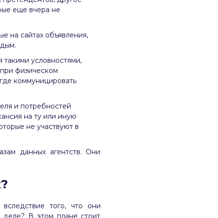
рые еще вчера не
е на сайтах объявления,
ждым.
я такими условностями,
и при физическом
 где коммуницировать
еля и потребностей
кансия на ту или иную
оторые не участвуют в
зам данных агентств. Они
х?
 вследствие того, что они
м деле? В этом плане стоит