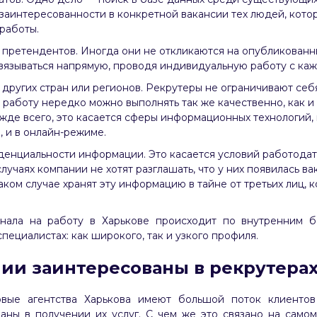
заинтересованности в конкретной вакансии тех людей, кото
работы.
 претендентов. Иногда они не откликаются на опубликованны
связываться напрямую, проводя индивидуальную работу с ка
 других стран или регионов. Рекрутеры не ограничивают себ
 работу нередко можно выполнять так же качественно, как 
жде всего, это касается сферы информационных технологий,
е, и в онлайн-режиме.
енциальности информации. Это касается условий работодат
лучаях компании не хотят разглашать, что у них появилась ва
аком случае хранят эту информацию в тайне от третьих лиц, к
нала на работу в Харькове происходит по внутренним ба
пециалистах: как широкого, так и узкого профиля.
ии заинтересованы в рекрутера
овые агентства Харькова имеют большой поток клиентов
аны в получении их услуг. С чем же это связано на само