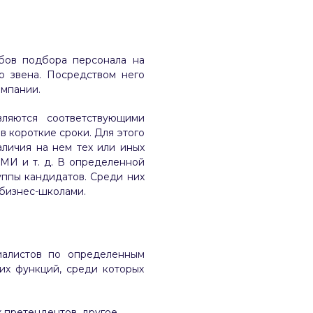
бов подбора персонала на
 звена. Посредством него
омпании.
вляются соответствующими
 короткие сроки. Для этого
личия на нем тех или иных
СМИ и т. д. В определенной
уппы кандидатов. Среди них
 бизнес-школами.
иалистов по определенным
их функций, среди которых
 претендентов, другое