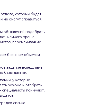
 отдела, который будет
 не смогут справиться.
ом объявлений подобрать
лать намного проще.
листов, переманивая их
аким большим объемом
акое задание вследствие
ю базы данных.
паний, у которых
вать резюме и отобрать
их специалисты понимают,
дидатов.
ередко сильно