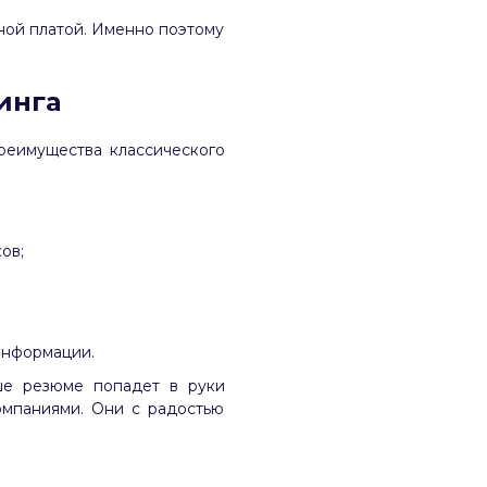
ной платой. Именно поэтому
инга
преимущества классического
ов;
информации.
ше резюме попадет в руки
омпаниями. Они с радостью