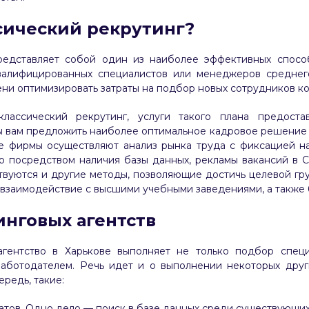
ссический рекрутинг?
представляет собой один из наиболее эффективных спосо
валифицированных специалистов или менеджеров среднего
ени оптимизировать затраты на подбор новых сотрудников к
классический рекрутинг, услуги такого плана предоста
вы вам предложить наиболее оптимальное кадровое решение в
е фирмы осуществляют анализ рынка труда с фиксацией на
о посредством наличия базы данных, рекламы вакансий в 
твуются и другие методы, позволяющие достичь целевой гр
 взаимодействие с высшими учебными заведениями, а также
инговых агентств
агентство в Харькове выполняет не только подбор спец
работодателем. Речь идет и о выполнении некоторых друг
ередь, такие:
тов. Одно дело — поиск в базе данных среди существующих