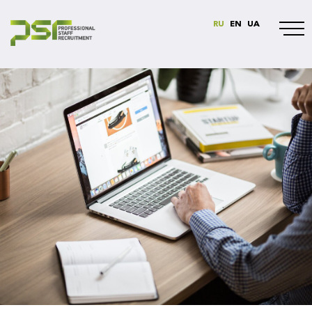
RU
EN
UA