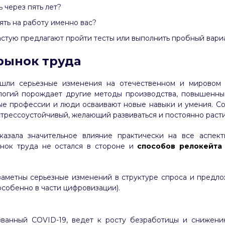
 через пять лет?
ть на работу именно вас?
астую предлагают пройти тесты или выполнить пробный вариа
рынок труда
шли серьезные изменения на отечественном и мировом
логий порождает другие методы производства, повышенные
ые профессии и люди осваивают новые навыки и умения. Со
стрессоустойчивый, желающий развиваться и постоянно расти
казала значительное влияние практически на все аспект
ынок труда не остался в стороне и
способов релокейта
 заметны серьезные изменений в структуре спроса и предлож
особенно в части цифровизации).
званный COVID-19, ведет к росту безработицы и снижен