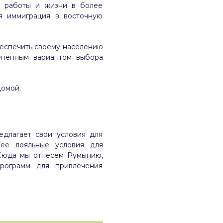
 работы и жизни в более
я иммиграция в восточную
беспечить своему населению
епенным вариантом выбора
домой;
едлагает свои условия для
лее лояльные условия для
 Сюда мы отнесем Румынию,
программ для привлечения