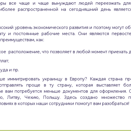
оры все чаще и чаще вынуждают людей переезжать для
аиболее распространенной на сегодняшний день являетс
сокий уровень экономического развития и поэтому могут о
ату и постоянные рабочие места. Они являются первост
преимуществам, как:
ое расположение, что позволяет в любой момент приехать 
лат;
уда и пр.
чше иммигрировать украинцу в Европу? Каждая страна пр
, отправлять проще в ту страну, которая выставляет бо
чае вам потребуется меньше документов для оформления.
ю, Литву, Чехию, Польшу. Здесь создано множество 
ловиях в которых наши сотрудники помогут вам разобраться!