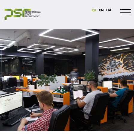
RU
EN
UA