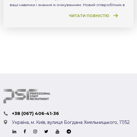
ваші навички і знання їх очікуванням. Новий співробітник в
перші місяці роботи теж оцінює компанію – наскільки вона
ЧИТАТИ ПОВНІСТЮ
відповідає його очікуванням і наскільки комфортно в ній
працювати. Але для співробітника часу для […]
+38 (067) 406-41-36
Україна, м. Київ,
вулиця Богдана Хмельницького, 17/52