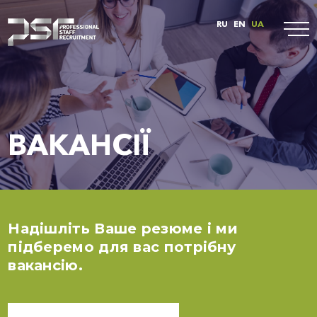
RU
EN
UA
ВАКАНСІЇ
Надішліть Ваше резюме і ми
підберемо для вас потрібну
вакансію.