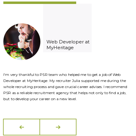
Web Developer at
MyHeritage
I'm very thankful to PSR team who helped me to get a job of Web
I
Developer at MyHeritage. My recruiter Julia supported me during the
D
whole recruiting process and gave crucial career advises. I recommend
w
PSR as a reliable recruitment agency that helps not only to find a job,
P
but to develop your career on a new level.
b