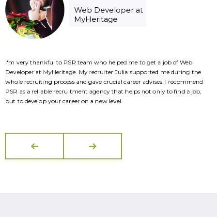
Web Developer at
MyHeritage
I'm very thankful to PSR team who helped me to get a job of Web
I
Developer at MyHeritage. My recruiter Julia supported me during the
D
whole recruiting process and gave crucial career advises. I recommend
w
PSR as a reliable recruitment agency that helps not only to find a job,
P
but to develop your career on a new level.
b