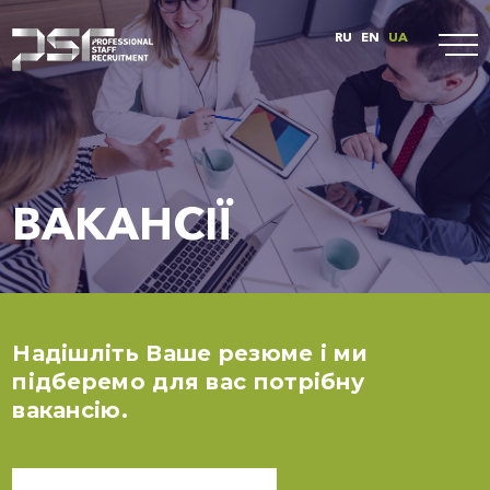
RU
EN
UA
ВАКАНСІЇ
Надішліть Ваше резюме і ми
підберемо для вас потрібну
вакансію.