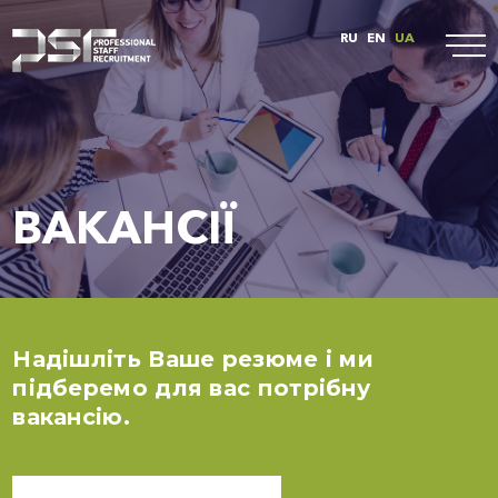
RU
EN
UA
ВАКАНСІЇ
Надішліть Ваше резюме і ми
підберемо для вас потрібну
вакансію.