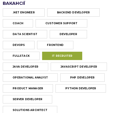
ВАКАНСІЇ
.NET ENGINEER
BACKEND DEVELOPER
COACH
CUSTOMER SUPPORT
DATA SCIENTIST
DEVELOPER
DEVOPS
FRONTEND
FULLSTACK
IT RECRUITER
JAVA DEVELOPER
JAVASCRIPT DEVELOPER
OPERATIONAL ANALYST
PHP DEVELOPER
PRODUCT MANAGER
PYTHON DEVELOPER
SERVER DEVELOPER
SOLUTIONS ARCHITECT