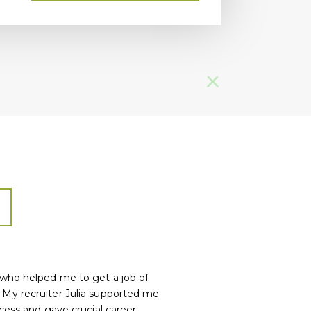
Roma
who helped me to get a job of
My recruiter Julia supported me
cess and gave crucial career