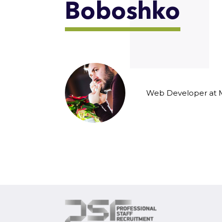
Boboshko
cy
er on a
Web Developer at 