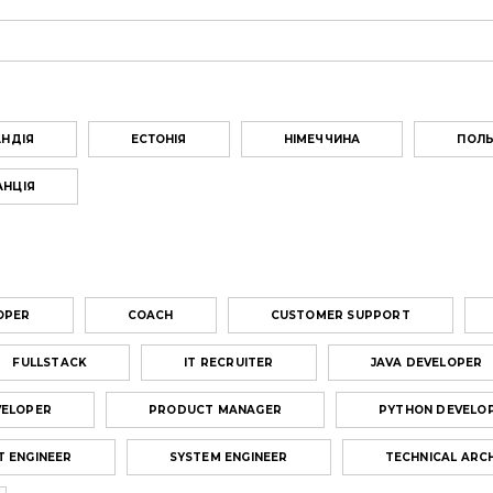
АНДІЯ
ЕСТОНІЯ
НІМЕЧЧИНА
ПОЛ
АНЦІЯ
OPER
COACH
CUSTOMER SUPPORT
FULLSTACK
IT RECRUITER
JAVA DEVELOPER
VELOPER
PRODUCT MANAGER
PYTHON DEVELO
 ENGINEER
SYSTEM ENGINEER
TECHNICAL ARC