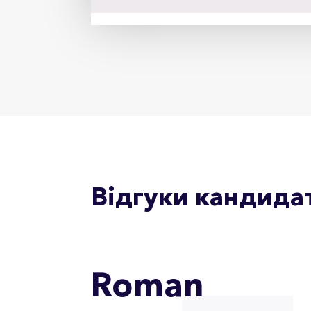
Відгуки кандида
Roman
b of
ted me
er