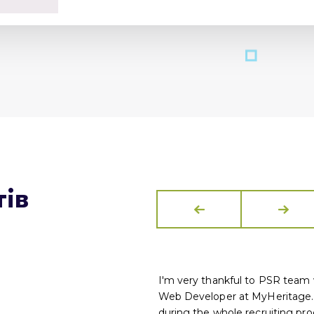
тів
I'm very thankful to PSR team 
Web Developer at MyHeritage. 
during the whole recruiting pro