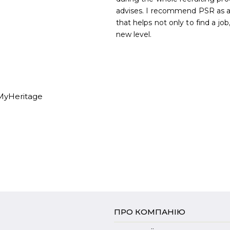
advises. I recommend PSR as a
that helps not only to find a jo
new level.
MyHeritage
ПРО КОМПАНІЮ