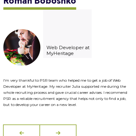
Roman
Boboshko
Web Developer at
MyHeritage
I'm very thankful to PSR team who helped me to get a job of Web
I
Developer at MyHeritage. My recruiter Julia supported me during the
D
whole recruiting process and gave crucial career advises. I recommend
w
PSR as a reliable recruitment agency that helps not only to find a job,
P
but to develop your career on a new level.
b