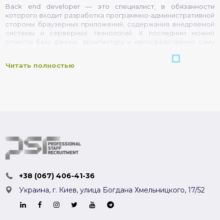
Back end developer — это специалист, в обязанности
которого входит разработка программно-административной
стороны браузерных приложений, содержания внедряемой
системы и серверных технологий. К последним можно
отнести базу данных, архитектуру и непосредственно саму
программную логику.
Читать полностью
Занимаясь в сфере back end, специалист может
использовать совершенно любые инструменты, которые
являются доступными на конкретном сервере. Это касается
различных универсальных языков, таких как:
Ruby;
PHP;
Python;
Java;
JavaScript или Node;
+38 (067) 406-41-36
Украина, г. Киев,
улица Богдана Хмельницкого, 17/52
bash и др.
Также можно использовать разные системы управления
базами данных. К ним относится MySQL, PostgreSQL,