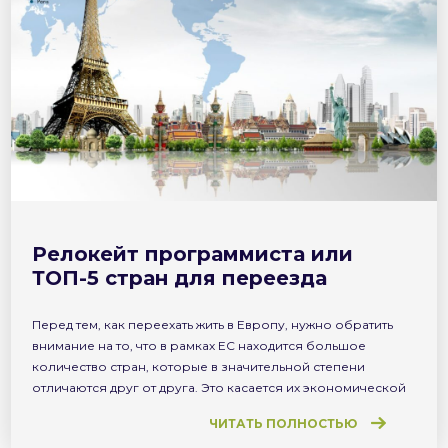
Релокейт программиста или
ТОП-5 стран для переезда
Перед тем, как переехать жить в Европу, нужно обратить
внимание на то, что в рамках ЕС находится большое
количество стран, которые в значительной степени
отличаются друг от друга. Это касается их экономической
стабильности, развитости технологий, уровня
ЧИТАТЬ ПОЛНОСТЬЮ
привлечения инвестиций, количества открытых стартапов,