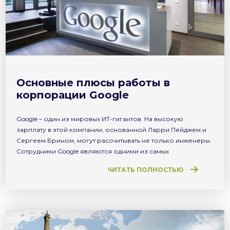
Основные плюсы работы в
корпорации Google
Google – один из мировых ИТ-гигантов. На высокую
зарплату в этой компании, основанной Ларри Пейджем и
Сергеем Брином, могут рассчитывать не только инженеры.
Сотрудники Google являются одними из самых
высокооплачиваемых в мире. В подтверждение этому
ЧИТАТЬ ПОЛНОСТЬЮ
отметим, что ведущий инженер-программист может
рассчитывать на заработок в 350 000 долларов в год, а
вице-президент инженерного отдела Google получает 470
тысяч долларов […]