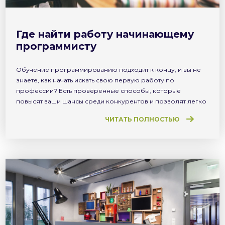
Где найти работу начинающему
программисту
Обучение программированию подходит к концу, и вы не
знаете, как начать искать свою первую работу по
профессии? Есть проверенные способы, которые
повысят ваши шансы среди конкурентов и позволят легко
получить работу мечты! Сегодня реально найти работу
ЧИТАТЬ ПОЛНОСТЬЮ
программистом без опыта, и наши профессиональные
рекрутеры подскажут, как это сделать. Первый этап –
создание портфолио Портфолио абсолютно необходимо
любому […]