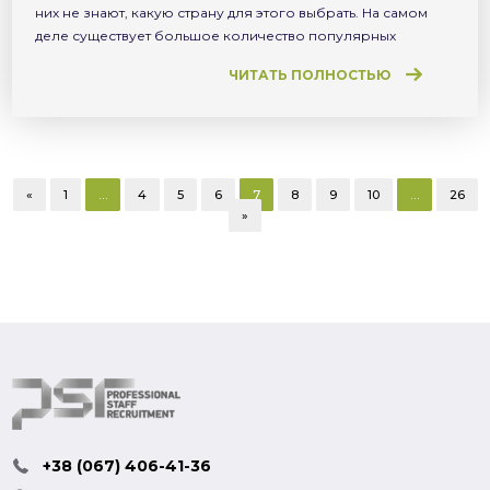
них не знают, какую страну для этого выбрать. На самом
деле существует большое количество популярных
направлений, которые позволяют устроиться на новое
ЧИТАТЬ ПОЛНОСТЬЮ
место работы с высокой заработной платой и достойными
условиями труда. Ниже вы сможете прочесть основную
информацию о […]
«
1
…
4
5
6
7
8
9
10
…
26
»
+38 (067) 406-41-36